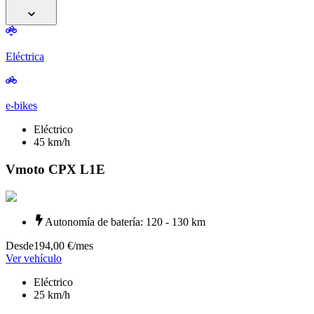
Eléctrica
e-bikes
Eléctrico
45
km/h
Vmoto CPX L1E
Autonomía de batería
:
120 - 130 km
Desde
194,00 €
/mes
Ver vehículo
Eléctrico
25
km/h